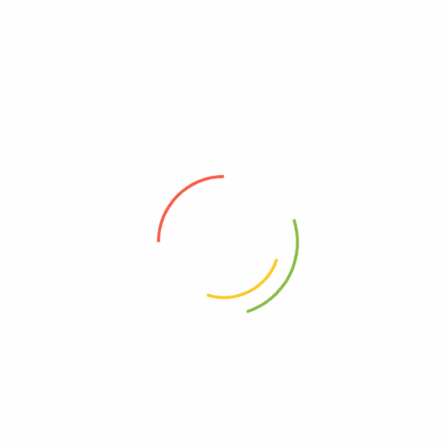
Ürünün ambalajının açılmış olması
Ürünün kullanılmış ya da tüketilmiş olması
Gıda güvenliği nedeniyle tekrar satışı mümkün olmayan
ürünler
İade süreci için:
organikevim35@gmail.com
adresine e-posta yoluyla iade
talebinizi iletmeniz gerekmektedir.
Ürün SATICI’ya ulaştıktan ve inceleme tamamlandıktan
sonra, uygun bulunan iadeler için ürün bedeli
14 gün
içinde
iade edilir.
📌 İADE ADRESİ
ZAFER ÇABUK – Organikevim
İSTİKLAL MAH. 5. CAD. KAY APT NO: 24 İÇ KAPI NO: 7