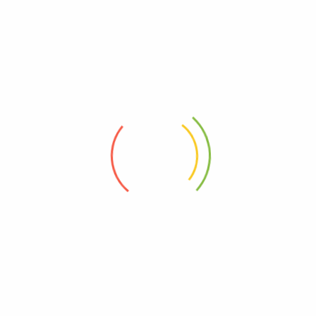
Organik Evim %100 organik ürünleri direk üreticiden evinize kadar
ulaştırır. Alacağınız ürünlerin her zaman en taze ve doğalı
olduğundan emin olabilirsiniz. Önceliğimiz müşteri
memnuniyetidir.
info@organikevim.com
Whatsapp İletişim
Ceyhan Gür Sokak, Bostanlı Mahallesi, Köylü Pazarı,