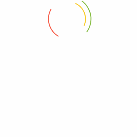
info@organikevim.com
Whatsapp İletişim
Ceyhan Gür Sokak, Bostanlı Mahallesi, Köylü Pazarı,
Karşıyaka / İZMİR
Hakkımızda
Menü
Kahvaltılık
Contact Us
Temel Gıda
Help Center
Fermente Ürünler
Sağlığınız ve lezzete dair
Aktariye
her şeyi burada
Atıştırmalıklar
bulabilirsiniz. Organik Evim,