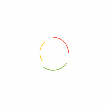
Organikevim.com Ne Sunar?
Organikevim olarak İzmir’de bulunan tesisimizde tüm sirkelerimizi:
Geleneksel fermantasyon
ile katkısız olarak hazırlarız,
Şeker, aroma verici ya da yapay sirke asidi
kullanmayız,
Cam şişelerde ve hijyenik koşullarda
paketleriz,
Tüm ürünlerimizi doğrudan
tüketiciye taze ve güvenli
biçimde
ulaştırırız.
👉 Ürünü detaylı incelemek için:
Elma Sirkesi – Organikevim.com
Tags:
bağışıklık destekleyici
detoks elma sirkesi
doğal fermantasyon
doğal tonik
elma sirkesi