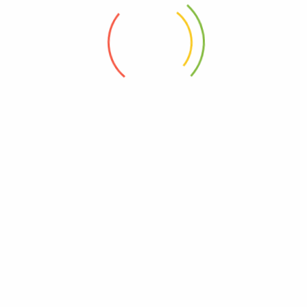
info@organikevim.com
Whatsapp İletişim
Ceyhan Gür Sokak, Bostanlı Mahallesi, Köylü Pazarı,
Karşıyaka / İZMİR
Hakkımızda
Menü
Kahvaltılık
Contact Us
Temel Gıda
Help Center
Fermente Ürünler
Sağlığınız ve lezzete dair
Aktariye
her şeyi burada
Atıştırmalıklar
bulabilirsiniz. Organik Evim,