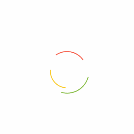
KULLANICI YORUMU YAZ
İlk Yorum Yapan Siz Olun “Yeşil İncir Reçeli”
E-posta adresiniz yayınlanmayacak.
Gerekli alanlar
*
ile
işaretlenmişlerdir
Puanınız
*