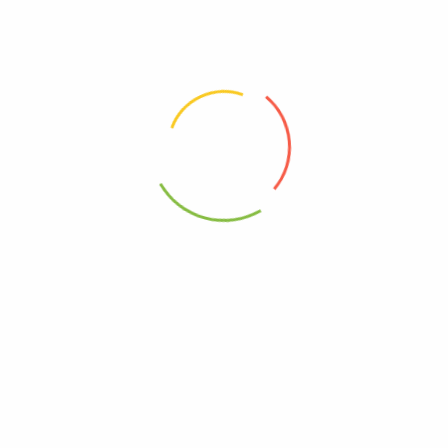
1 Star
0%
Değerlendirme
Henüz hiç yorum yok.
KULLANICI YORUMU YAZ
İlk Yorum Yapan Siz Olun “Salçalı & Sade Erişte”
E-posta adresiniz yayınlanmayacak.
Gerekli alanlar
*
ile
işaretlenmişlerdir
Puanınız
*