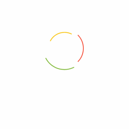
1 Star
0%
Değerlendirme
Henüz hiç yorum yok.
KULLANICI YORUMU YAZ
İlk Yorum Yapan Siz Olun “Sade Erişte (Kalın
Kesim)”
E-posta adresiniz yayınlanmayacak.
Gerekli alanlar
*
ile
işaretlenmişlerdir
Puanınız
*